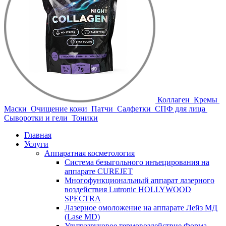
Коллаген
Кремы
Маски
Очищение кожи
Патчи
Салфетки
СПФ для лица
Сыворотки и гели
Тоники
Главная
Услуги
Аппаратная косметология
Система безыгольного инъецирования на
аппарате CUREJET
Многофункциональный аппарат лазерного
воздействия Lutronic HOLLYWOOD
SPECTRA
Лазерное омоложение на аппарате Лейз МД
(Lase MD)
Ультразвуковое термовоздействие Форма