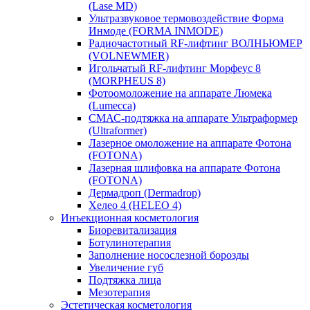
(Lase MD)
Ультразвуковое термовоздействие Форма
Инмоде (FORMA INMODE)
Радиочастотный RF-лифтинг ВОЛНЬЮМЕР
(VOLNEWMER)
Игольчатый RF-лифтинг Морфеус 8
(MORPHEUS 8)
Фотоомоложение на аппарате Люмека
(Lumecca)
СМАС-подтяжка на аппарате Ультраформер
(Ultraformer)
Лазерное омоложение на аппарате Фотона
(FOTONA)
Лазерная шлифовка на аппарате Фотона
(FOTONA)
Дермадроп (Dermadrop)
Хелео 4 (HELEO 4)
Инъекционная косметология
Биоревитализация
Ботулинотерапия
Заполнение носослезной борозды
Увеличение губ
Подтяжка лица
Мезотерапия
Эстетическая косметология