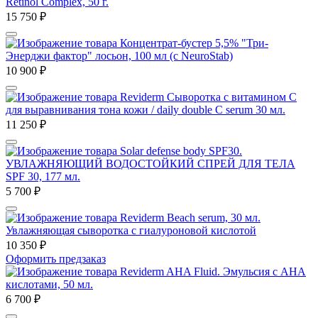
Retinol Complex, 50 г.
15 750
₽
Концентрат-бустер 5,5% "Три-
Энерджи фактор" лосьон, 100 мл (с NeuroStab)
10 900
₽
Reviderm Сыворотка с витамином С
для выравнивания тона кожи / daily double C serum 30 мл.
11 250
₽
Solar defense body SPF30.
УВЛАЖНЯЮЩИЙ ВОДОСТОЙКИЙ СПРЕЙ ДЛЯ ТЕЛА
SPF 30, 177 мл.
5 700
₽
Reviderm Beach serum, 30 мл.
Увлажняющая сыворотка с гиалуроновой кислотой
10 350
₽
Оформить предзаказ
Reviderm AHA Fluid. Эмульсия с АНА
кислотами, 50 мл.
6 700
₽