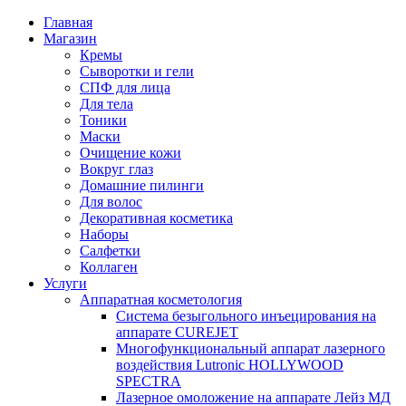
Главная
Магазин
Кремы
Сыворотки и гели
СПФ для лица
Для тела
Тоники
Маски
Очищение кожи
Вокруг глаз
Домашние пилинги
Для волос
Декоративная косметика
Наборы
Салфетки
Коллаген
Услуги
Аппаратная косметология
Система безыгольного инъецирования на
аппарате CUREJET
Многофункциональный аппарат лазерного
воздействия Lutronic HOLLYWOOD
SPECTRA
Лазерное омоложение на аппарате Лейз МД