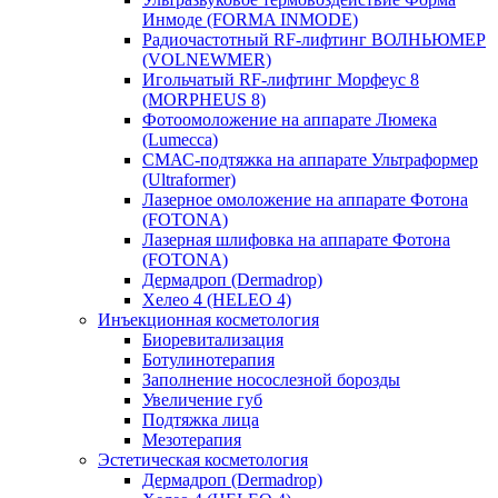
Инмоде (FORMA INMODE)
Радиочастотный RF-лифтинг ВОЛНЬЮМЕР
(VOLNEWMER)
Игольчатый RF-лифтинг Морфеус 8
(MORPHEUS 8)
Фотоомоложение на аппарате Люмека
(Lumecca)
СМАС-подтяжка на аппарате Ультраформер
(Ultraformer)
Лазерное омоложение на аппарате Фотона
(FOTONA)
Лазерная шлифовка на аппарате Фотона
(FOTONA)
Дермадроп (Dermadrop)
Хелео 4 (HELEO 4)
Инъекционная косметология
Биоревитализация
Ботулинотерапия
Заполнение носослезной борозды
Увеличение губ
Подтяжка лица
Мезотерапия
Эстетическая косметология
Дермадроп (Dermadrop)