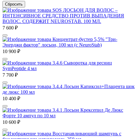
Сбросить
SOS ЛОСЬОН ДЛЯ ВОЛОС –
ИНТЕНСИВНОЕ СРЕДСТВО ПРОТИВ ВЫПАДЕНИЯ
ВОЛОС. СОДЕРЖИТ NEUROSTAB. 100 МЛ.
7 600
₽
Концентрат-бустер 5,5% "Три-
Энерджи фактор" лосьон, 100 мл (с NeuroStab)
10 900
₽
3.4.6 Сыворотка для ресниц
SymPeptide 4 мл
7 700
₽
3.4.4 Лосьон Капиксил+Плацента шок
де люкс 100 мл
10 400
₽
3.4.1 Лосьон Крексепил Де Люкс
Форте 10 ампул по 10 мл
10 600
₽
Восстанавливающий шампунь с