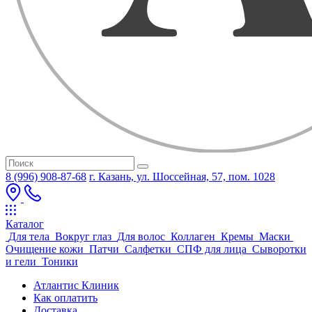
8 (996) 908-87-68
г. Казань, ул. Шоссейная, 57, пом. 1028
Каталог
Для тела
Вокруг глаз
Для волос
Коллаген
Кремы
Маски
Очищение кожи
Патчи
Салфетки
СПФ для лица
Сыворотки
и гели
Тоники
Атлантис Клиник
Как оплатить
Доставка