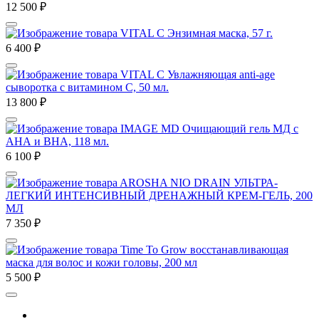
12 500
₽
VITAL С Энзимная маска, 57 г.
6 400
₽
VITAL С Увлажняющая anti-age
сыворотка с витамином С, 50 мл.
13 800
₽
IMAGE MD Очищающий гель МД с
АНА и ВНА, 118 мл.
6 100
₽
AROSHA NIO DRAIN УЛЬТРА-
ЛЕГКИЙ ИНТЕНСИВНЫЙ ДРЕНАЖНЫЙ КРЕМ-ГЕЛЬ, 200
МЛ
7 350
₽
Time To Grow восстанавливающая
маска для волос и кожи головы, 200 мл
5 500
₽