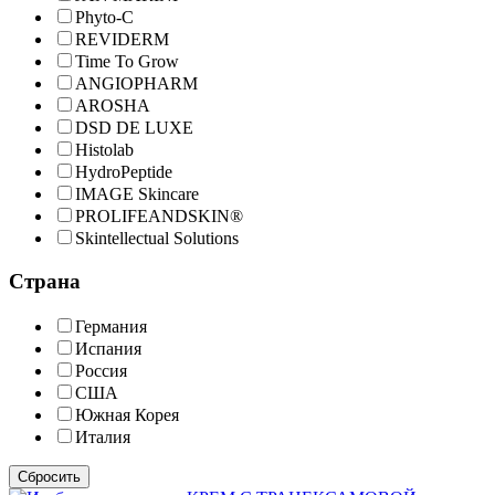
Phyto-C
REVIDERM
Time To Grow
ANGIOPHARM
AROSHA
DSD DE LUXE
Histolab
HydroPeptide
IMAGE Skincare
PROLIFEANDSKIN®
Skintellectual Solutions
Страна
Германия
Испания
Россия
США
Южная Корея
Италия
Сбросить